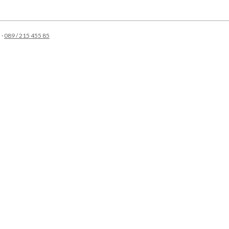
 ·
089 / 215 455 85