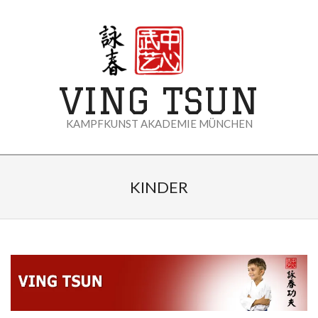
Skip
to
content
VING TSUN
KAMPFKUNST AKADEMIE MÜNCHEN
Primary
Navigation
KINDER
Menu