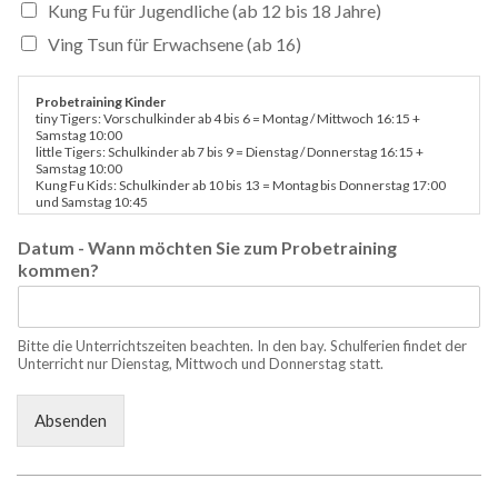
Kung Fu für Jugendliche (ab 12 bis 18 Jahre)
Ving Tsun für Erwachsene (ab 16)
Probetraining Kinder
tiny Tigers: Vorschulkinder ab 4 bis 6 = Montag / Mittwoch 16:15 +
Samstag 10:00
little Tigers: Schulkinder ab 7 bis 9 = Dienstag / Donnerstag 16:15 +
Samstag 10:00
Kung Fu Kids: Schulkinder ab 10 bis 13 = Montag bis Donnerstag 17:00
und Samstag 10:45
Probetraining Jugendliche & Erwachsene
Datum - Wann möchten Sie zum Probetraining
Kick- und Thaiboxen - Montag bis Donnerstag 18:00
kommen?
Ving Tsun Erwachsene
Montag bis Donnerstag 19:00
Bitte die Unterrichtszeiten beachten. In den bay. Schulferien findet der
Unterricht nur Dienstag, Mittwoch und Donnerstag statt.
Absenden