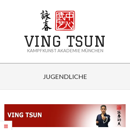
Skip
to
content
VING TSUN
KAMPFKUNST AKADEMIE MÜNCHEN
Primary
Navigation
JUGENDLICHE
Menu