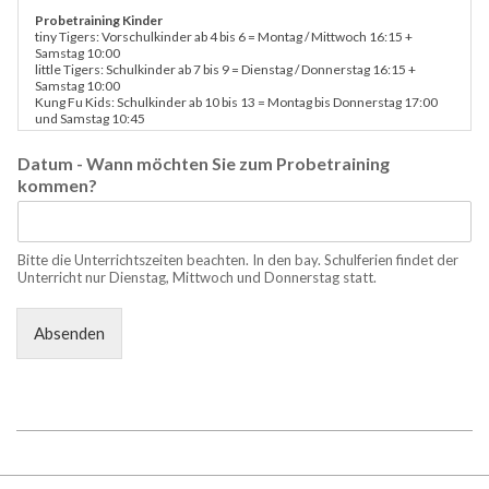
Probetraining Kinder
tiny Tigers: Vorschulkinder ab 4 bis 6 = Montag / Mittwoch 16:15 +
Samstag 10:00
little Tigers: Schulkinder ab 7 bis 9 = Dienstag / Donnerstag 16:15 +
Samstag 10:00
Kung Fu Kids: Schulkinder ab 10 bis 13 = Montag bis Donnerstag 17:00
und Samstag 10:45
Probetraining Jugendliche & Erwachsene
Datum - Wann möchten Sie zum Probetraining
Kick- und Thaiboxen - Montag bis Donnerstag 18:00
kommen?
Ving Tsun Erwachsene
Montag bis Donnerstag 19:00
Bitte die Unterrichtszeiten beachten. In den bay. Schulferien findet der
Unterricht nur Dienstag, Mittwoch und Donnerstag statt.
Absenden
2018-
11-