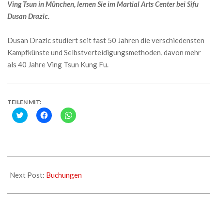
Ving Tsun in München, lernen Sie im Martial Arts Center bei Sifu
Dusan Drazic.
Dusan Drazic studiert seit fast 50 Jahren die verschiedensten
Kampfkünste und Selbstverteidigungsmethoden, davon mehr
als 40 Jahre Ving Tsun Kung Fu.
TEILEN MIT:
Click
Klick,
Klicken,
to
um
um
share
auf
auf
on
Facebook
WhatsApp
Twitter
zu
zu
(Wird
teilen
teilen
in
(Wird
(Wird
neuem
in
in
2018-
Fenster
neuem
neuem
geöffnet)
Fenster
Fenster
11-
Next Post:
Buchungen
geöffnet)
geöffnet)
11