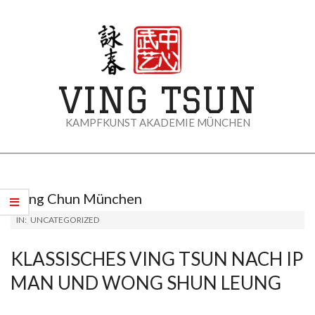
Skip
to
content
VING TSUN
KAMPFKUNST AKADEMIE MÜNCHEN
Primary
Navigation
Menu
Wing Chun München
IN:
UNCATEGORIZED
KLASSISCHES VING TSUN NACH IP
MAN UND WONG SHUN LEUNG